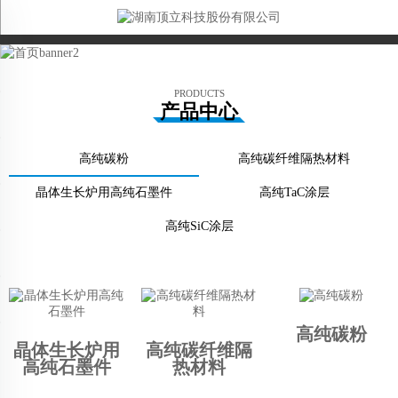
PRODUCTS
产品中心
高纯碳粉
高纯碳纤维隔热材料
晶体生长炉用高纯石墨件
高纯TaC涂层
高纯SiC涂层
高纯碳粉
晶体生长炉用
高纯碳纤维隔
高纯石墨件
热材料