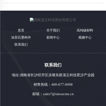
首页
关于我们
高纯碳材料
涂层石墨构件
新闻中心
视频中心
联系我们
联系我们
地址:湖南省长沙经开区凉塘东路顶立科技星沙产业园
销售热线：
400-677-0098
邮箱：
sales7@sinoacme.cn