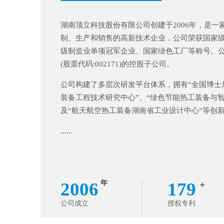
湖南顶立科技股份有限公司创建于2006年，是
制、生产和销售的高新技术企业，公司荣获国家级
级制造业单项冠军企业、国家绿色工厂等称号。公
(股票代码:002171)的控股子公司。
公司构建了多层次研发平台体系，拥有“全国博士
装备工程技术研究中心”、“绿色节能热工装备与
及“航天航空热工装备湖南省工业设计中心”等创
......
2006
179
公司成立
授权专利