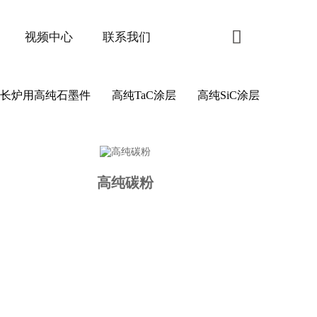
视频中心
联系我们
生长炉用高纯石墨件
高纯TaC涂层
高纯SiC涂层
高纯碳粉