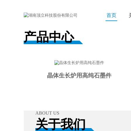
首页
PRODUCTS
产品中心
晶体生长炉用高纯石墨件
ABOUT US
关于我们