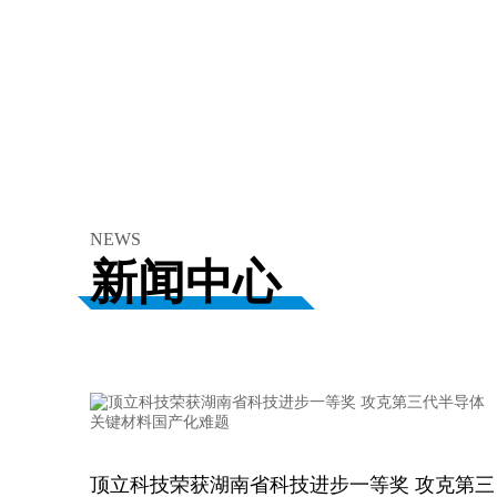
NEWS
新闻中心
顶立科技荣获湖南省科技进步一等奖 攻克第三